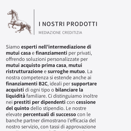
I NOSTRI PRODOTTI
MEDIAZIONE CREDITIZIA
Siamo
esperti nell’intermediazione di
mutui casa
e
finanziamenti
per privati,
offrendo soluzioni personalizzate per
mutui acquisto prima casa
,
mutui
ristrutturazione
e
surroghe mutuo
. La
nostra competenza si estende anche ai
finanziamenti B2C
, ideali per
supportare
acquisti
di ogni tipo o
bilanciare la
liquidità
familiare. Ci distinguiamo inoltre
nei
prestiti per dipendenti
con
cessione
del quinto
dello stipendio. Le nostre
elevate
percentuali di successo
con le
banche partner dimostrano l’efficacia del
nostro servizio, con tassi di approvazione